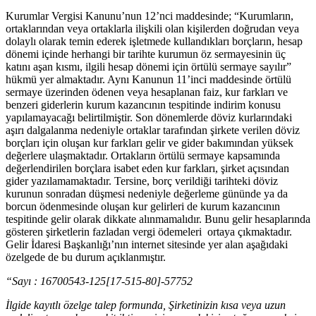
Kurumlar Vergisi Kanunu’nun 12’nci maddesinde; “Kurumların,
ortaklarından veya ortaklarla ilişkili olan kişilerden doğrudan veya
dolaylı olarak temin ederek işletmede kullandıkları borçların, hesap
dönemi içinde herhangi bir tarihte kurumun öz sermayesinin üç
katını aşan kısmı, ilgili hesap dönemi için örtülü sermaye sayılır”
hükmü yer almaktadır. Aynı Kanunun 11’inci maddesinde örtülü
sermaye üzerinden ödenen veya hesaplanan faiz, kur farkları ve
benzeri giderlerin kurum kazancının tespitinde indirim konusu
yapılamayacağı belirtilmiştir. Son dönemlerde döviz kurlarındaki
aşırı dalgalanma nedeniyle ortaklar tarafından şirkete verilen döviz
borçları için oluşan kur farkları gelir ve gider bakımından yüksek
değerlere ulaşmaktadır. Ortakların örtülü sermaye kapsamında
değerlendirilen borçlara isabet eden kur farkları, şirket açısından
gider yazılamamaktadır. Tersine, borç verildiği tarihteki döviz
kurunun sonradan düşmesi nedeniyle değerleme gününde ya da
borcun ödenmesinde oluşan kur gelirleri de kurum kazancının
tespitinde gelir olarak dikkate alınmamalıdır. Bunu gelir hesaplarında
gösteren şirketlerin fazladan vergi ödemeleri ortaya çıkmaktadır.
Gelir İdaresi Başkanlığı’nın internet sitesinde yer alan aşağıdaki
özelgede de bu durum açıklanmıştır.
“Sayı : 16700543-125[17-515-80]-57752
İlgide kayıtlı özelge talep formunda, Şirketinizin kısa veya uzun