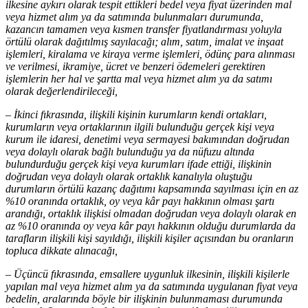
ilkesine aykırı olarak tespit ettikleri bedel veya fiyat üzerinden mal
veya hizmet alım ya da satımında bulunmaları durumunda,
kazancın tamamen veya kısmen transfer fiyatlandırması yoluyla
örtülü olarak dağıtılmış sayılacağı; alım, satım, imalat ve inşaat
işlemleri, kiralama ve kiraya verme işlemleri, ödünç para alınması
ve verilmesi, ikramiye, ücret ve benzeri ödemeleri gerektiren
işlemlerin her hal ve şartta mal veya hizmet alım ya da satımı
olarak değerlendirileceği,
– İkinci fıkrasında, ilişkili kişinin kurumların kendi ortakları,
kurumların veya ortaklarının ilgili bulunduğu gerçek kişi veya
kurum ile idaresi, denetimi veya sermayesi bakımından doğrudan
veya dolaylı olarak bağlı bulunduğu ya da nüfuzu altında
bulundurduğu gerçek kişi veya kurumları ifade ettiği, ilişkinin
doğrudan veya dolaylı olarak ortaklık kanalıyla oluştuğu
durumların örtülü kazanç dağıtımı kapsamında sayılması için en az
%10 oranında ortaklık, oy veya kâr payı hakkının olması şartı
arandığı, ortaklık ilişkisi olmadan doğrudan veya dolaylı olarak en
az %10 oranında oy veya kâr payı hakkının olduğu durumlarda da
tarafların ilişkili kişi sayıldığı, ilişkili kişiler açısından bu oranların
topluca dikkate alınacağı,
– Üçüncü fıkrasında, emsallere uygunluk ilkesinin, ilişkili kişilerle
yapılan mal veya hizmet alım ya da satımında uygulanan fiyat veya
bedelin, aralarında böyle bir ilişkinin bulunmaması durumunda