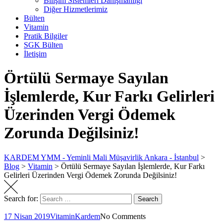
Bilişim Sistemleri Danışmanlığı
Diğer Hizmetlerimiz
Bülten
Vitamin
Pratik Bilgiler
SGK Bülten
İletişim
Örtülü Sermaye Sayılan
İşlemlerde, Kur Farkı Gelirleri
Üzerinden Vergi Ödemek
Zorunda Değilsiniz!
KARDEM YMM - Yeminli Mali Müşavirlik Ankara - İstanbul
>
Blog
>
Vitamin
>
Örtülü Sermaye Sayılan İşlemlerde, Kur Farkı
Gelirleri Üzerinden Vergi Ödemek Zorunda Değilsiniz!
Search for:
Search
17 Nisan 2019
Vitamin
Kardem
No Comments