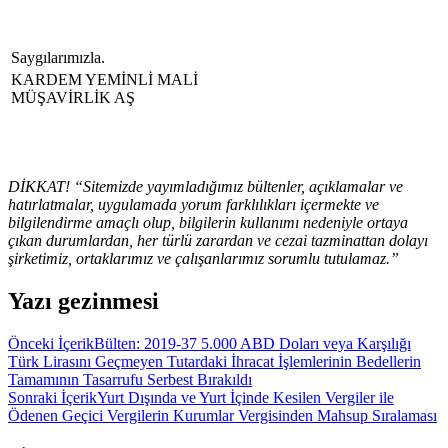
Saygılarımızla.
KARDEM YEMİNLİ MALİ
MÜŞAVİRLİK AŞ
DİKKAT! “Sitemizde yayımladığımız bültenler, açıklamalar ve
hatırlatmalar, uygulamada yorum farklılıkları içermekte ve
bilgilendirme amaçlı olup, bilgilerin kullanımı nedeniyle ortaya
çıkan durumlardan, her türlü zarardan ve cezai tazminattan dolayı
şirketimiz, ortaklarımız ve çalışanlarımız sorumlu tutulamaz.”
Yazı gezinmesi
Önceki İçerik
Bülten: 2019-37 5.000 ABD Doları veya Karşılığı
Türk Lirasını Geçmeyen Tutardaki İhracat İşlemlerinin Bedellerin
Tamamının Tasarrufu Serbest Bırakıldı
Sonraki İçerik
Yurt Dışında ve Yurt İçinde Kesilen Vergiler ile
Ödenen Geçici Vergilerin Kurumlar Vergisinden Mahsup Sıralaması