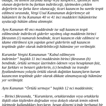
olduğu; bu dönem zarfında sahip veya sahiplerce, işletmeye ilave
olunan değerlerin bu farktan indirileceği, işletmeden çekilen
değerlerin ise farka ilave olunacağı; ticari kazancın bu suretle tespit
edilmesi sırasında, Vergi Usul Kanununun değerlemeye ait
hükümleri ile bu Kanunun 40 ve 41 inci maddeleri hükümlerine
uyulacağı hüküm altına alınmıştır.
Aynı Kanunun 40 ıncı maddesinde ise safi kazancın tespit
edilmesinde indirilecek giderler sayılmış olup maddenin birinci
fıkrasının (1) numaralı bendinde, ticari kazancın elde edilmesi ve
idame ettirilmesi için yapılan genel giderlerin safi kazancın
tespitinde gider olarak indirilebileceği hükmüne yer verilmiştir.
Kurumlar Vergisi Kanununun “Kabul edilmeyen
indirimler” başlıklı 11 inci maddesinin birinci fıkrasının (b)
bendinde, örtülü sermaye üzerinden ödenen veya hesaplanan faiz,
kur farkları ve benzeri giderlerin, (c) bendinde ise transfer
fiyatlandırması yoluyla örtülü olarak dağıtılan kazançların kurum
kazancının tespitinde gider olarak dikkate alınamayacağı hükmüne
yer verilmiştir.
Aynı Kanunun “Örtülü sermaye” başlıklı 12 nci maddesinin;
– Birinci fıkrasında, “Kurumların, ortaklarından veya ortaklarla
ilişkili olan kişilerden doğrudan veya dolaylı olarak temin ederek
işletmede kullandıkları borçların, hesap dönemi içinde herhangi bir