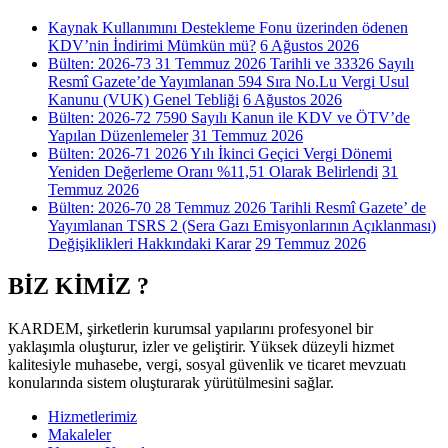
Kaynak Kullanımını Destekleme Fonu üzerinden ödenen
KDV’nin İndirimi Mümkün mü?
6 Ağustos 2026
Bülten: 2026-73 31 Temmuz 2026 Tarihli ve 33326 Sayılı
Resmî Gazete’de Yayımlanan 594 Sıra No.Lu Vergi Usul
Kanunu (VUK) Genel Tebliği
6 Ağustos 2026
Bülten: 2026-72 7590 Sayılı Kanun ile KDV ve ÖTV’de
Yapılan Düzenlemeler
31 Temmuz 2026
Bülten: 2026-71 2026 Yılı İkinci Geçici Vergi Dönemi
Yeniden Değerleme Oranı %11,51 Olarak Belirlendi
31
Temmuz 2026
Bülten: 2026-70 28 Temmuz 2026 Tarihli Resmî Gazete’ de
Yayımlanan TSRS 2 (Sera Gazı Emisyonlarının Açıklanması)
Değişiklikleri Hakkındaki Karar
29 Temmuz 2026
BİZ KİMİZ ?
KARDEM, şirketlerin kurumsal yapılarını profesyonel bir
yaklaşımla oluşturur, izler ve geliştirir. Yüksek düzeyli hizmet
kalitesiyle muhasebe, vergi, sosyal güvenlik ve ticaret mevzuatı
konularında sistem oluşturarak yürütülmesini sağlar.
Hizmetlerimiz
Makaleler