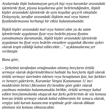
Aralarında ilişki bulunmayan gerçek kişi veya kurumlar arasındaki
işlemlerde fiyat, piyasa koşullarına göre belirlendiğinden, ilişkili
kişiler arasındaki işlemlerde de aynı koşullar geçerli olmalıdır.
Dolayısıyla, taraflar arasındaki ilişkinin mal veya hizmet
fiyatlandırmasına herhangi bir etkisi bulunmamalıdır.
İlişkili kişiler arasındaki mal veya hizmet alım ya da satım
işlemlerinde uygulanan fiyat veya bedelin piyasa fiyatını
yansıtmaması durumunda, ilişkili kişiler arasındaki işlemlerde
uygulanan bu fiyat veya bedelin emsallere uygunluk ilkesine aykırı
olarak tespit edildiği kabul edilecektir…”
açıklamalarına yer
verilmiştir.
Buna göre,
– Şirketiniz tarafından ortağınızdan alınmış borçların örtülü
sermaye olarak değerlendirilmesi halinde bu borçlarla ilgili olarak
örtülü sermaye üzerinden ödenen veya hesaplanan faiz, kur farkları
ve benzeri giderlerin, Kurumlar Vergisi Kanununun 11 inci
maddesinin birinci fıkrasının (b) bendine göre gider olarak
yazılması mümkün bulunmamakla birlikte, örtülü sermaye kabul
edilen borçlanmalarda oluşacak kur farkı gelirlerinin de söz konusu
borcun örtülü sermaye olarak kabul edilmesinin bir sonucu olarak,
vergiye tabi kurum kazancının tespitinde gelir olarak dikkate
alınması söz konusu olmayacaktır.