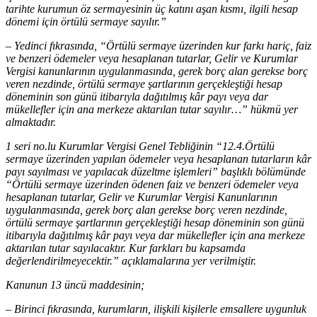
tarihte kurumun öz sermayesinin üç katını aşan kısmı, ilgili hesap
dönemi için örtülü sermaye sayılır.”
– Yedinci fıkrasında, “Örtülü sermaye üzerinden kur farkı hariç, faiz
ve benzeri ödemeler veya hesaplanan tutarlar, Gelir ve Kurumlar
Vergisi kanunlarının uygulanmasında, gerek borç alan gerekse borç
veren nezdinde, örtülü sermaye şartlarının gerçekleştiği hesap
döneminin son günü itibarıyla dağıtılmış kâr payı veya dar
mükellefler için ana merkeze aktarılan tutar sayılır…” hükmü yer
almaktadır.
1 seri no.lu Kurumlar Vergisi Genel Tebliğinin “12.4.Örtülü
sermaye üzerinden yapılan ödemeler veya hesaplanan tutarların kâr
payı sayılması ve yapılacak düzeltme işlemleri” başlıklı bölümünde
“Örtülü sermaye üzerinden ödenen faiz ve benzeri ödemeler veya
hesaplanan tutarlar, Gelir ve Kurumlar Vergisi Kanunlarının
uygulanmasında, gerek borç alan gerekse borç veren nezdinde,
örtülü sermaye şartlarının gerçekleştiği hesap döneminin son günü
itibarıyla dağıtılmış kâr payı veya dar mükellefler için ana merkeze
aktarılan tutar sayılacaktır. Kur farkları bu kapsamda
değerlendirilmeyecektir.” açıklamalarına yer verilmiştir.
Kanunun 13 üncü maddesinin;
– Birinci fıkrasında, kurumların, ilişkili kişilerle emsallere uygunluk