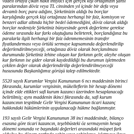
vadeli ortaya çıkan nakit ihtiyacı için gerçek kişi ortağınızın şahsi
paralarından döviz veya TL cinsinden yıl içinde bir defa veya
devamlı borç para adığını, Şirketinizin aldığı bu borçlar
karşılığında gerçek kişi ortağınıza herhangi bir faiz, komisyon ve
benzeri adlar altında hiçbir bedel ödemediğini, döviz olarak aldığı
borçlar nedeniyle Şirketiniz bünyesinde gerek değerleme gerekse
ödeme sırasında kur farkı oluştuğunu belirterek, borçlandığınız bu
paralarla ilgili herhangi bir faiz ödenmemesinin transfer
fiyatlandırması veya örtülü sermaye kapsamında değerlendirilip
değerlendirilmeyeceği, ortağınıza döviz olarak borçlanılması
durumunda Şirketiniz lehine oluşan kur farkının gelir, aleyhe oluşan
kur farkının ise gider olarak kaydedildiği bu durumun işletmeden
çekilen değer olarak değerlendirilip değerlendirilmeyeceği
hususunda Başkanlığımız görüşü talep edilmektedir.
5520 sayılı Kurumlar Vergisi Kanununun 6 ncı maddesinin birinci
fıkrasında, kurumlar vergisinin, mükelleflerin bir hesap dönemi
içinde elde ettikleri safi kurum kazancı üzerinden hesaplanacağı
belirtilmiş; aynı maddenin ikinci fıkrasında da, safi kurum
kazancının tespitinde Gelir Vergisi Kanununun ticari kazanç
hakkındaki hükümlerinin uygulanacağı hükme bağlanmıştır.
193 sayılı Gelir Vergisi Kanununun 38 inci maddesinde, bilanço
esasına göre ticari kazancın, teşebbüsteki öz sermayenin hesap
dönemi sonunda ve başındaki değerleri arasındaki müspet fark