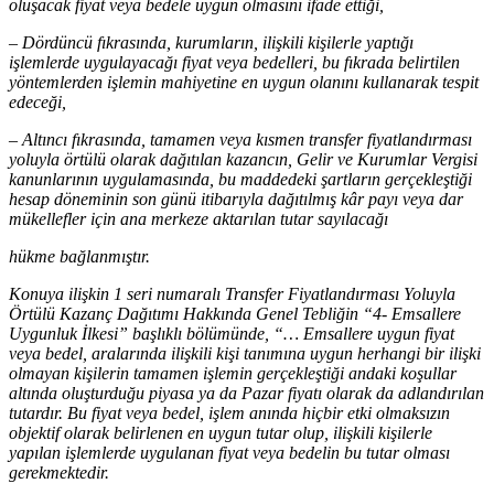
oluşacak fiyat veya bedele uygun olmasını ifade ettiği,
– Dördüncü fıkrasında, kurumların, ilişkili kişilerle yaptığı
işlemlerde uygulayacağı fiyat veya bedelleri, bu fıkrada belirtilen
yöntemlerden işlemin mahiyetine en uygun olanını kullanarak tespit
edeceği,
– Altıncı fıkrasında, tamamen veya kısmen transfer fiyatlandırması
yoluyla örtülü olarak dağıtılan kazancın, Gelir ve Kurumlar Vergisi
kanunlarının uygulamasında, bu maddedeki şartların gerçekleştiği
hesap döneminin son günü itibarıyla dağıtılmış kâr payı veya dar
mükellefler için ana merkeze aktarılan tutar sayılacağı
hükme bağlanmıştır.
Konuya ilişkin 1 seri numaralı Transfer Fiyatlandırması Yoluyla
Örtülü Kazanç Dağıtımı Hakkında Genel Tebliğin “4- Emsallere
Uygunluk İlkesi” başlıklı bölümünde, “… Emsallere uygun fiyat
veya bedel, aralarında ilişkili kişi tanımına uygun herhangi bir ilişki
olmayan kişilerin tamamen işlemin gerçekleştiği andaki koşullar
altında oluşturduğu piyasa ya da Pazar fiyatı olarak da adlandırılan
tutardır. Bu fiyat veya bedel, işlem anında hiçbir etki olmaksızın
objektif olarak belirlenen en uygun tutar olup, ilişkili kişilerle
yapılan işlemlerde uygulanan fiyat veya bedelin bu tutar olması
gerekmektedir.