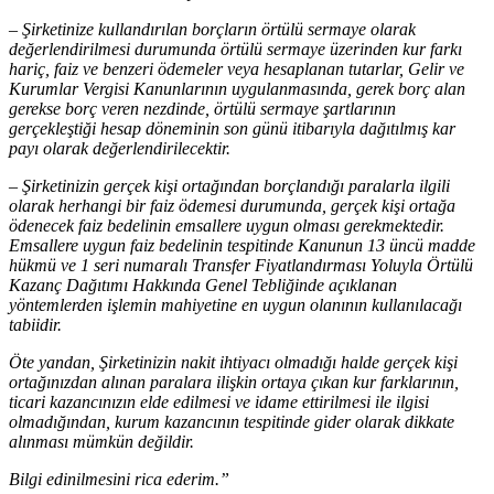
– Şirketinize kullandırılan borçların örtülü sermaye olarak
değerlendirilmesi durumunda örtülü sermaye üzerinden kur farkı
hariç, faiz ve benzeri ödemeler veya hesaplanan tutarlar, Gelir ve
Kurumlar Vergisi Kanunlarının uygulanmasında, gerek borç alan
gerekse borç veren nezdinde, örtülü sermaye şartlarının
gerçekleştiği hesap döneminin son günü itibarıyla dağıtılmış kar
payı olarak değerlendirilecektir.
– Şirketinizin gerçek kişi ortağından borçlandığı paralarla ilgili
olarak herhangi bir faiz ödemesi durumunda, gerçek kişi ortağa
ödenecek faiz bedelinin emsallere uygun olması gerekmektedir.
Emsallere uygun faiz bedelinin tespitinde Kanunun 13 üncü madde
hükmü ve 1 seri numaralı Transfer Fiyatlandırması Yoluyla Örtülü
Kazanç Dağıtımı Hakkında Genel Tebliğinde açıklanan
yöntemlerden işlemin mahiyetine en uygun olanının kullanılacağı
tabiidir.
Öte yandan, Şirketinizin nakit ihtiyacı olmadığı halde gerçek kişi
ortağınızdan alınan paralara ilişkin ortaya çıkan kur farklarının,
ticari kazancınızın elde edilmesi ve idame ettirilmesi ile ilgisi
olmadığından, kurum kazancının tespitinde gider olarak dikkate
alınması mümkün değildir.
Bilgi edinilmesini rica ederim.”