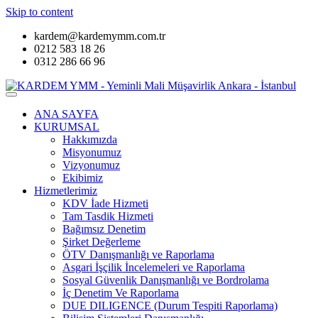
Skip to content
kardem@kardemymm.com.tr
0212 583 18 26
0312 286 66 96
ANA SAYFA
KURUMSAL
Hakkımızda
Misyonumuz
Vizyonumuz
Ekibimiz
Hizmetlerimiz
KDV İade Hizmeti
Tam Tasdik Hizmeti
Bağımsız Denetim
Şirket Değerleme
ÖTV Danışmanlığı ve Raporlama
Asgari İşçilik İncelemeleri ve Raporlama
Sosyal Güvenlik Danışmanlığı ve Bordrolama
İç Denetim Ve Raporlama
DUE DILIGENCE (Durum Tespiti Raporlama)