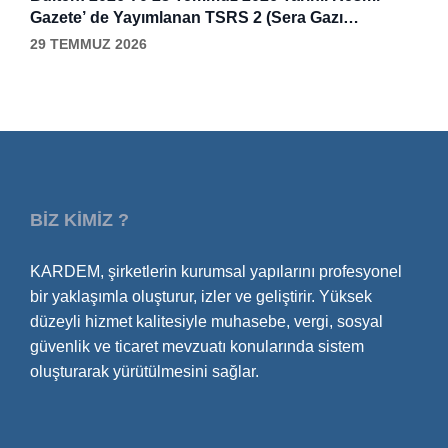
Gazete’ de Yayımlanan TSRS 2 (Sera Gazı
Emisyonlarının Açıklanması) Değişiklikleri
29 TEMMUZ 2026
Hakkındaki Karar
BİZ KİMİZ ?
KARDEM, şirketlerin kurumsal yapılarını profesyonel
bir yaklaşımla oluşturur, izler ve geliştirir. Yüksek
düzeyli hizmet kalitesiyle muhasebe, vergi, sosyal
güvenlik ve ticaret mevzuatı konularında sistem
oluşturarak yürütülmesini sağlar.