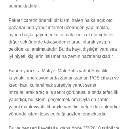
sunmaktadırlar.
Fakat ticaretin önemli bir kısmı halen halka açık oto
pazarlarında yahut internet üzerinden yapılmakta,
ayrıca başta gayrımenkul olmak ikinci el otomobiller
diğer sektörlerde takas/ödeme aracı olarak yaygın
şekilde kullanılmaktadır. Bu da kayıt dışılığın yanı sıra
iyi niyetli kişilerin istismarına zemin hazırlamaktadır.
Bunun yanı sıra Maliye, Mali Polis yahut Savcılık
kaynaklı operasyonlarda zaman zaman POS cihazı ve
kredi kartı kullanılmak suretiyle yahut senet
imzalatılarak araç alış satım görüntüsü altında tefecilik
yapıldığı, bu işlemi peçelemek amacıyla da sahte
yahut muhteviyatı itibariyle yanıltıcı belge düzenlendiği
yönünde işlem tesis edildiği gözlemlenmektedir.
Bu ve benzeri kaygılarla, daha önce 3/2/2018 tarihli ve