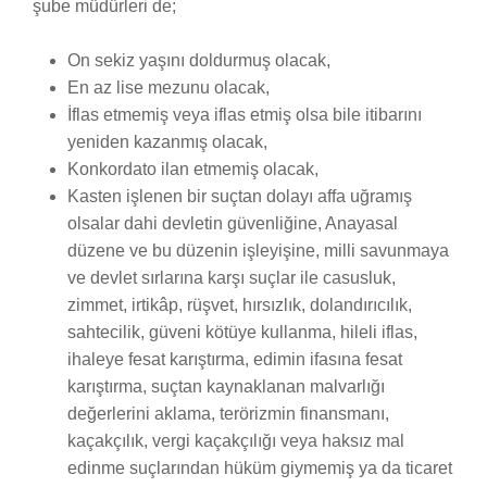
şube müdürleri de;
On sekiz yaşını doldurmuş olacak,
En az lise mezunu olacak,
İflas etmemiş veya iflas etmiş olsa bile itibarını
yeniden kazanmış olacak,
Konkordato ilan etmemiş olacak,
Kasten işlenen bir suçtan dolayı affa uğramış
olsalar dahi devletin güvenliğine, Anayasal
düzene ve bu düzenin işleyişine, milli savunmaya
ve devlet sırlarına karşı suçlar ile casusluk,
zimmet, irtikâp, rüşvet, hırsızlık, dolandırıcılık,
sahtecilik, güveni kötüye kullanma, hileli iflas,
ihaleye fesat karıştırma, edimin ifasına fesat
karıştırma, suçtan kaynaklanan malvarlığı
değerlerini aklama, terörizmin finansmanı,
kaçakçılık, vergi kaçakçılığı veya haksız mal
edinme suçlarından hüküm giymemiş ya da ticaret