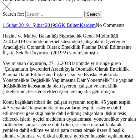
Search for:
Search
1 Şubat 2019
1 Şubat 2019
SGK Bülten
Kardem
No Comments
Hazine ve Maliye Bakanlığı Sigortacılık Genel Müdürlüğü
22.01.2019 tarihinde internet sitesinden Çalışanların İşverenleri
Aracılığıyla Otomatik Olarak Emeklilik Planına Dahil Edilmesine
İlişkin Sektör Duyurusu (2019/2) yayımlanmıştır.
Yayımlanan duyuruda, 27.12.2018 tarihinde yürürlüğe giren
“Çalışanların İşverenleri Aracılığıyla Otomatik Olarak Emeklilik
Planına Dahil Edilmesine İlişkin Usul ve Esaslar Hakkında
Yönetmelikte Değişiklik Yapılmasına Dair Yönetmelik” ile yapılan
değişiklikler kapsamında olan işveren, çalışan ve emeklilik
şirketlerinin, tesis edecekleri işlemlere açıklık getirilmiştir.
Konu başlıkları itibari ile; çalışan sayısının tespiti, 45 yaşın tespiti,
4/A veya 4/C kapsamında olmayanların tespiti, sisteme dahil
edilmemesi gerektiği halde dahil edilmiş çalışanlara ilişkin tesis
edilecek işlem, geçici maddenin uygulanması, yönetmelikte yer alan
tarihlerden sonra sisteme dahil olma, sisteme otomatik olarak
yeniden dahil edilme ve idari para cezası olmak üzere 8 başlık
altında yapılması ve dikkat edilmesi gereken hususlar açıklanmıştır.