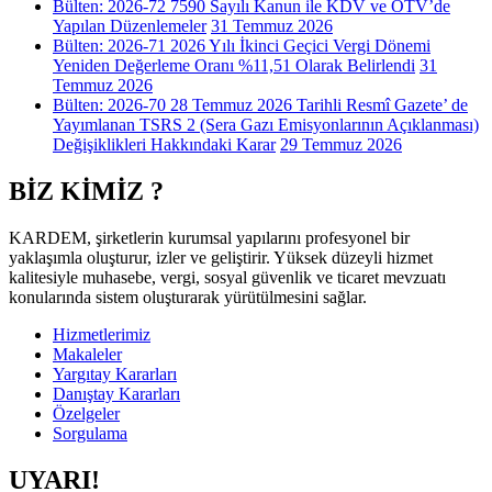
Bülten: 2026-72 7590 Sayılı Kanun ile KDV ve ÖTV’de
Yapılan Düzenlemeler
31 Temmuz 2026
Bülten: 2026-71 2026 Yılı İkinci Geçici Vergi Dönemi
Yeniden Değerleme Oranı %11,51 Olarak Belirlendi
31
Temmuz 2026
Bülten: 2026-70 28 Temmuz 2026 Tarihli Resmî Gazete’ de
Yayımlanan TSRS 2 (Sera Gazı Emisyonlarının Açıklanması)
Değişiklikleri Hakkındaki Karar
29 Temmuz 2026
BİZ KİMİZ ?
KARDEM, şirketlerin kurumsal yapılarını profesyonel bir
yaklaşımla oluşturur, izler ve geliştirir. Yüksek düzeyli hizmet
kalitesiyle muhasebe, vergi, sosyal güvenlik ve ticaret mevzuatı
konularında sistem oluşturarak yürütülmesini sağlar.
Hizmetlerimiz
Makaleler
Yargıtay Kararları
Danıştay Kararları
Özelgeler
Sorgulama
UYARI!