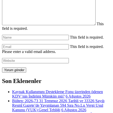
This
field is required.
This field is required.
This field is required.
Please enter a valid email address.
Yorum gönder
Son Eklenenler
Kaynak Kullanımını Destekleme Fonu üzerinden ödenen
KDV’nin İndirimi Mümkün mü?
6 Ağustos 2026
Bülten: 2026-73 31 Temmuz 2026 Tarihli ve 33326 Sayılı
Resmî Gazete’de Yayımlanan 594 Sıra No.Lu Vergi Usul
Kanunu (VUK) Genel Tebliği
6 Ağustos 2026