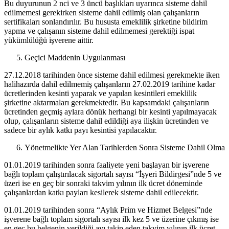
Bu duyurunun 2 nci ve 3 üncü başlıkları uyarınca sisteme dahil
edilmemesi gerekirken sisteme dahil edilmiş olan çalışanların
sertifikaları sonlandırılır. Bu hususta emeklilik şirketine bildirim
yapma ve çalışanın sisteme dahil edilmemesi gerektiği ispat
yükümlülüğü işverene aittir.
Geçici Maddenin Uygulanması
27.12.2018 tarihinden önce sisteme dahil edilmesi gerekmekte iken
halihazırda dahil edilmemiş çalışanların 27.02.2019 tarihine kadar
ücretlerinden kesinti yaparak ve yapılan kesintileri emeklilik
şirketine aktarmaları gerekmektedir. Bu kapsamdaki çalışanların
ücretinden geçmiş aylara dönük herhangi bir kesinti yapılmayacak
olup, çalışanların sisteme dahil edildiği aya ilişkin ücretinden ve
sadece bir aylık katkı payı kesintisi yapılacaktır.
Yönetmelikte Yer Alan Tarihlerden Sonra Sisteme Dahil Olma
01.01.2019 tarihinden sonra faaliyete yeni başlayan bir işverene
bağlı toplam çalıştırılacak sigortalı sayısı “İşyeri Bildirgesi”nde 5 ve
üzeri ise en geç bir sonraki takvim yılının ilk ücret döneminde
çalışanlardan katkı payları kesilerek sisteme dahil edilecektir.
01.01.2019 tarihinden sonra “Aylık Prim ve Hizmet Belgesi”nde
işverene bağlı toplam sigortalı sayısı ilk kez 5 ve üzerine çıkmış ise
en geç bu belgenin verildiği ayı takip eden takvim yılının ilk ücret