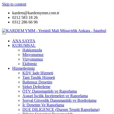
Skip to content
kardem@kardemymm.com.tr
0212 583 18 26
0312 286 66 96
ANA SAYFA
KURUMSAL
Hakkımızda
Misyonumuz
Vizyonumuz
Ekibimiz
Hizmetlerimiz
KDV İade Hizmeti
Tam Tasdik Hizmeti
Bağımsız Denetim
Şirket Değerleme
ÖTV Danışmanlığı ve Raporlama
Asgari İşçilik İncelemeleri ve Raporlama
Sosyal Güvenlik Danışmanlığı ve Bordrolama
İç Denetim Ve Raporlama
DUE DILIGENCE (Durum Tespiti Raporlama)