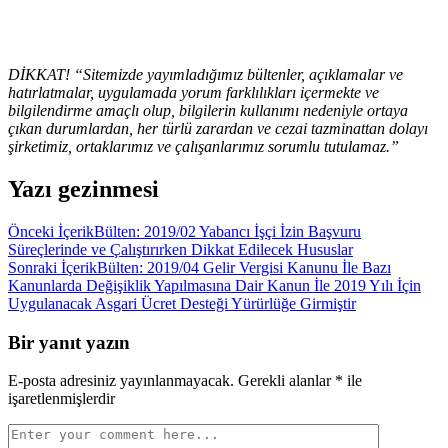
DİKKAT! “Sitemizde yayımladığımız bültenler, açıklamalar ve
hatırlatmalar, uygulamada yorum farklılıkları içermekte ve
bilgilendirme amaçlı olup, bilgilerin kullanımı nedeniyle ortaya
çıkan durumlardan, her türlü zarardan ve cezai tazminattan dolayı
şirketimiz, ortaklarımız ve çalışanlarımız sorumlu tutulamaz.”
Yazı gezinmesi
Önceki İçerik
Bülten: 2019/02 Yabancı İşçi İzin Başvuru
Süreçlerinde ve Çalıştırırken Dikkat Edilecek Hususlar
Sonraki İçerik
Bülten: 2019/04 Gelir Vergisi Kanunu İle Bazı
Kanunlarda Değişiklik Yapılmasına Dair Kanun İle 2019 Yılı İçin
Uygulanacak Asgari Ücret Desteği Yürürlüğe Girmiştir
Bir yanıt yazın
E-posta adresiniz yayınlanmayacak.
Gerekli alanlar
*
ile
işaretlenmişlerdir