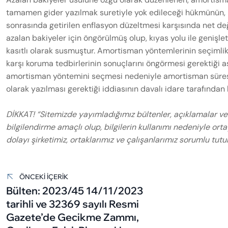
tamamen gider yazılmak suretiyle yok edileceği hükmünün, 
sonrasında getirilen enflasyon düzeltmesi karşısında net de
azalan bakiyeler için öngörülmüş olup, kıyas yolu ile geni
kasıtlı olarak susmuştur. Amortisman yöntemlerinin seçimlik o
karşı koruma tedbirlerinin sonuçlarını öngörmesi gerektiği aş
amortisman yöntemini seçmesi nedeniyle amortisman süresi
olarak yazılması gerektiği iddiasının davalı idare tarafında
DİKKAT! “Sitemizde yayımladığımız bültenler, açıklamalar ve
bilgilendirme amaçlı olup, bilgilerin kullanımı nedeniyle or
dolayı şirketimiz, ortaklarımız ve çalışanlarımız sorumlu tutu
Yazı
gezinmesi
ÖNCEKI İÇERIK
Bülten: 2023/45 14/11/2023
tarihli ve 32369 sayılı Resmi
Gazete’de Gecikme Zammı,