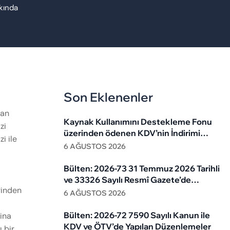
kında
Son Eklenenler
man
Kaynak Kullanımını Destekleme Fonu
zi
üzerinden ödenen KDV’nin İndirimi
i ile
Mümkün mü?
6 AĞUSTOS 2026
Bülten: 2026-73 31 Temmuz 2026 Tarihli
ve 33326 Sayılı Resmî Gazete’de
rinden
Yayımlanan 594 Sıra No.Lu Vergi Usul
6 AĞUSTOS 2026
Kanunu (VUK) Genel Tebliği
Bülten: 2026-72 7590 Sayılı Kanun ile
ina
KDV ve ÖTV’de Yapılan Düzenlemeler
 bir