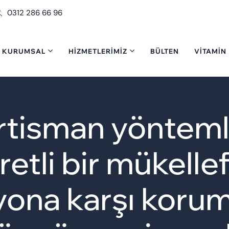
0312 286 66 96
KURUMSAL
HIZMETLERIMIZ
BÜLTEN
VITAMIN
isman yöntemle
etli bir mükellef
syona karşı korum