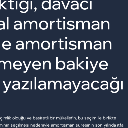
tiği, davacı
rmal amortisman
yle amortisman
lemeyen bakiye
 yazılamayacağı
ik olduğu ve basiretli bir mükellefin, bu seçim ile birlikte
eminin seçilmesi nedeniyle amortisman süresinin son yılında itfa