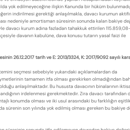
yılda yok edilmeyeceğine ilişkin Kanunda bir hüküm bulunmadı
erin indirilmesi gerektiği anlaşılmakla, davacı kurumun aktif
ması nedeniyle amortisman süresinin sonunda kalan bakiye de
yle davacı kurum adına fazladan tahakkuk ettirilen 115.859,08
esiyle davanın kabulüne, dava konusu tutarın yasal faizi ile
inin 26.12.2017 tarih ve E:
2013/3324, K:
2017/9092 sayılı kara
ntemini seçmesi sebebiyle yukarıdaki açıklamalardan da
ıymetlerinin tamamen itfa olması gerekirken olmadığından bah
 olduğu anlaşılmaktadır. Bu hususta davacının binalarının iktis
andığının irdelenmesi gerekmektedir. Zira davacı tarafından 
jlı konumda olması ve iki usul arasındaki bu farklılığın eşitli
rda sürenin son yılında yok edilmiş olması gereken bu bakiye 
an süresinin sonunda itfa edilemeyen devreden bakiye değerin