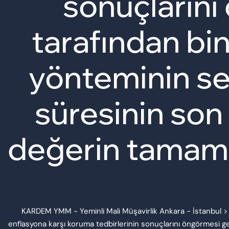
sonuçlarını
tarafından bin
yönteminin se
süresinin son
değerin tamamı
KARDEM YMM - Yeminli Mali Müşavirlik Ankara - İstanbul
enflasyona karşı koruma tedbirlerinin sonuçlarını öngörmesi ger