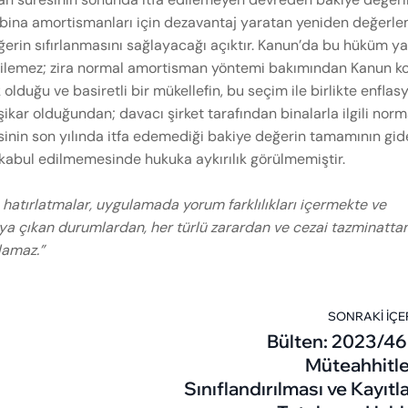
bina amortismanları için dezavantaj yaratan yeniden değerl
ğerin sıfırlanmasını sağlayacağı açıktır. Kanun’da bu hüküm ya
şletilemez; zira normal amortisman yöntemi bakımından Kanun k
lduğu ve basiretli bir mükellefin, bu seçim ile birlikte enflas
ikar olduğundan; davacı şirket tarafından binalarla ilgili norm
nin son yılında itfa edemediği bakiye değerin tamamının gid
n kabul edilmemesinde hukuka aykırılık görülmemiştir.
 hatırlatmalar, uygulamada yorum farklılıkları içermekte ve
taya çıkan durumlardan, her türlü zarardan ve cezai tazminatta
lamaz.”
SONRAKI İÇE
Bülten: 2023/46
Müteahhitle
Sınıflandırılması ve Kayıtl