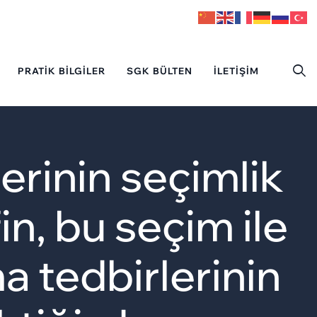
PRATIK BILGILER
SGK BÜLTEN
İLETIŞIM
rinin seçimlik
in, bu seçim ile
a tedbirlerinin