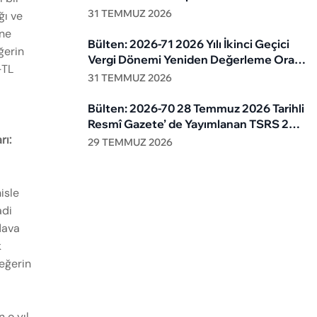
31 TEMMUZ 2026
ğı ve
ine
Bülten: 2026-71 2026 Yılı İkinci Geçici
ğerin
Vergi Dönemi Yeniden Değerleme Oranı
-TL
%11,51 Olarak Belirlendi
31 TEMMUZ 2026
Bülten: 2026-70 28 Temmuz 2026 Tarihli
Resmî Gazete’ de Yayımlanan TSRS 2
rı:
(Sera Gazı Emisyonlarının Açıklanması)
29 TEMMUZ 2026
Değişiklikleri Hakkındaki Karar
isle
adi
dava
k
değerin
 o yıl