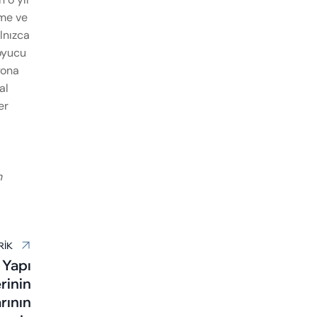
eme ve
lnızca
oyucu
yona
al
er
n
RIK
 Yapı
rinin
arının