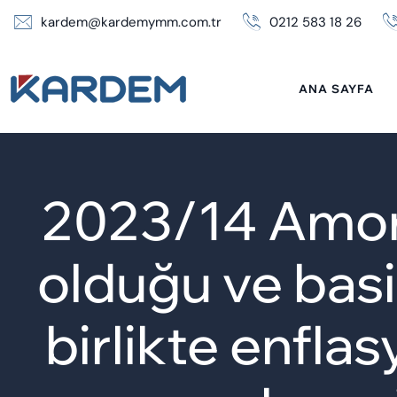
Skip
kardem@kardemymm.com.tr
0212 583 18 26
to
content
ANA SAYFA
2023/14 Amort
olduğu ve basir
birlikte enfla