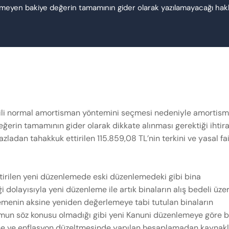
emeyen bakiye değerin tamamının gider olarak yazılamayacağı hak
ilgili normal amortisman yöntemini seçmesi nedeniyle amortis
ğerin tamamının gider olarak dikkate alınması gerektiği ihtira
ladan tahakkuk ettirilen 115.859,08 TL’nin terkini ve yasal faiz
tirilen yeni düzenlemede eski düzenlemedeki gibi bina
 dolayısıyla yeni düzenleme ile artık binaların alış bedeli üze
emenin aksine yeniden değerlemeye tabi tutulan binaların
umun söz konusu olmadığı gibi yeni Kanuni düzenlemeye göre b
e ve enflasyon düzeltmesinde yapılan hesaplamadan kaynaklı