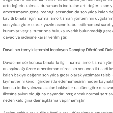
artı değerin kalması durumunda ise kalan artı değerin son 
amortismanın genel mantığı açısından da son yılda kalan değ
kayıtlı binalar için normal amortisman yönteminin uygulan
son yılda gider olarak yazılmasının kabul edilmemesi sureti
kurumlar vergisi tutarında hukuka uyarlık bulunmadığı gerekç
davacıya iadesine karar verilmiştir.
Davalının temyiz istemini inceleyen Danıştay Dördüncü Daires
Davacının söz konusu binalarla ilgili normal amortisman yö
anlaşılacağı üzere amortisman süresinin sonunda iktisadi k
kalan bakiye değerin son yılda gider olarak yazılması talebi
kıymetlerini kendiliğinden itfa edememesinin neden kaynakl
konusu iddia yalnızca azalan bakiyeler usulüne göre dezavanta
ilkesine aykırı olduğuna dayandırılmış; ancak normal şartla
neden kaldığına dair açıklama yapılmamıştır
Azalan bakiyeler usulüne özgü olarak düzenlenen, amortism