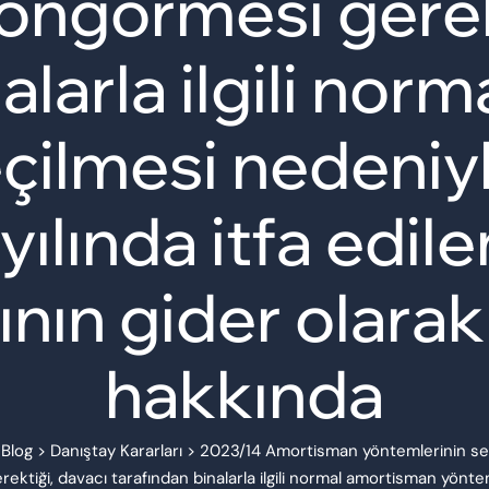
 öngörmesi gerek
alarla ilgili no
çilmesi nedeni
 yılında itfa edi
nın gider olarak
hakkında
>
Blog
>
Danıştay Kararları
>
2023/14 Amortisman yöntemlerinin seçiml
ektiği, davacı tarafından binalarla ilgili normal amortisman yönt