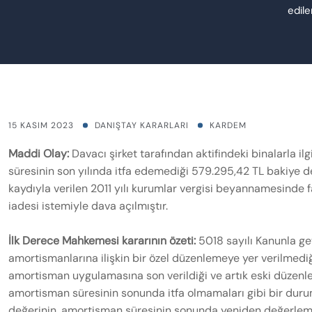
edil
15 KASIM 2023
DANIŞTAY KARARLARI
KARDEM
Maddi Olay:
Davacı şirket tarafından aktifindeki binalarla 
süresinin son yılında itfa edemediği 579.295,42 TL bakiye de
kaydıyla verilen 2011 yılı kurumlar vergisi beyannamesinde faz
iadesi istemiyle dava açılmıştır.
İlk Derece Mahkemesi kararının özeti:
5018 sayılı Kanunla ge
amortismanlarına ilişkin bir özel düzenlemeye yer verilmediği
amortisman uygulamasına son verildiği ve artık eski düzenl
amortisman süresinin sonunda itfa olmamaları gibi bir dur
değerinin, amortisman süresinin sonunda yeniden değerlem